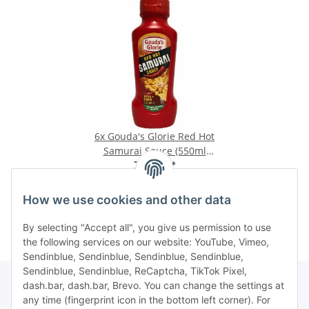
6x
Gouda's Glorie Red Hot
Samurai Sauce (550ml
Flasche)
3,74 €
*
6,80 € per 1 l
How we use cookies and other data
By selecting "Accept all", you give us permission to use
the following services on our website: YouTube, Vimeo,
Sendinblue, Sendinblue, Sendinblue, Sendinblue,
Sendinblue, Sendinblue, ReCaptcha, TikTok Pixel,
dash.bar, dash.bar, Brevo. You can change the settings at
any time (fingerprint icon in the bottom left corner). For