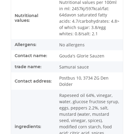
Nutritional values ​​per 100ml
in ml: 2457kj/597kcal/fat:
64davon saturated fatty
Nutritional
values:
acids: 4.7/carbohydrates: 4.8>
of which sugar: 3.8/egg
whites: 0.8/salt: 2.1
Allergens:
No allergens
Contact name:
Gouda's Glorie Sauzen
trade name:
Samurai sauce
Postbus 10, 3734 ZG Den
Contact address:
Dolder
Rapeseed oil 64%, vinegar,
water, glucose fructose syrup,
eggs, peppers 2.2%, salt,
mustard (water, mustard
seed, vinegar, spices),
ingredients:
modified corn starch, food
acid: citric acid, spices,