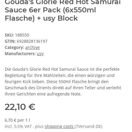
Gouda's Glorie Red Hot Samurai
Sauce 6er Pack (6x550ml
Flasche) + usy Block
SKU:
188550
GTIN:
6928828136197
Category:
archive
Manufacturers:
usy
Die Gouda's Glorie Red Hot Samurai Sauce ist die perfekte
Begleitung für Ihre Mahlzeiten, die einen würzigen und
feurigen Kick lieben. Diese 550ml Flasche bringt den
Geschmack des Orients direkt auf Ihren Teller und verleiht
Ihren Gerichten eine aufregende Note.
22,10 €
6,70 € per 1 l
incl. 5,5% VAT , plus
shipping costs
(7Versand-DE)