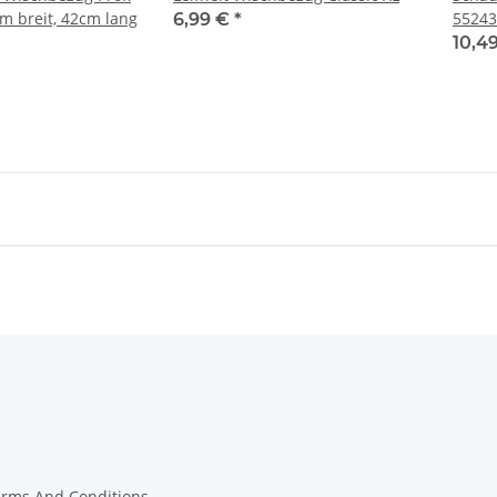
m breit, 42cm lang
55243
6,99 €
*
10,4
erms And Conditions