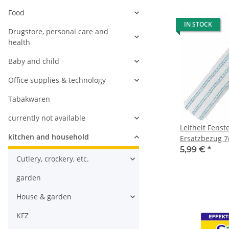
Food
IN STOCK
Drugstore, personal care and
health
Baby and child
Office supplies & technology
Tabakwaren
currently not available
Leifheit Fenst
kitchen and household
Ersatzbezug 7
lang
5,99 €
*
Cutlery, crockery, etc.
garden
House & garden
KFZ