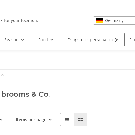
Germany
s for your location.
Season
Food
Drugstore, personal care and hea
Co.
 brooms & Co.
Items per page