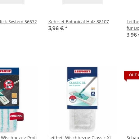
lick-System 56672
Kehrset Botanical Holz 88107
Leifh
für B
3,96 €
*
passe
3,96
Combi
OUT 
z Wischbezug Profi
Leifheit Wischbezug Classic XL
Schau