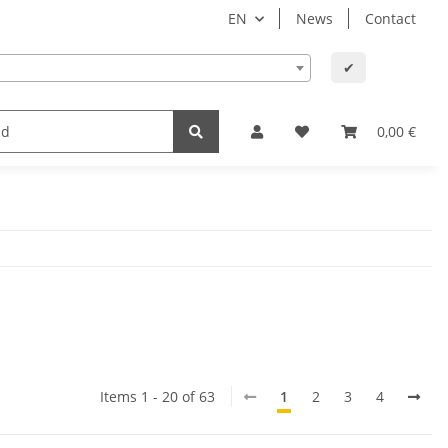
EN
News
Contact
✔
lth
Baby and child
Office supplies & technology
0,00 €
Items 1 - 20 of 63
1
2
3
4