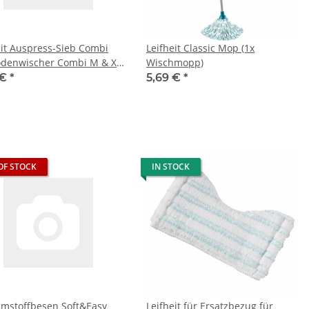
eit Auspress-Sieb Combi
Leifheit Classic Mop (1x
odenwischer Combi M & XL,
Wischmopp)
nd für Leifheit Eimer
 €
*
5,69 €
*
 M & XL
OF STOCK
IN STOCK
mstoffbesen Soft&Easy
Leifheit für Ersatzbezug für