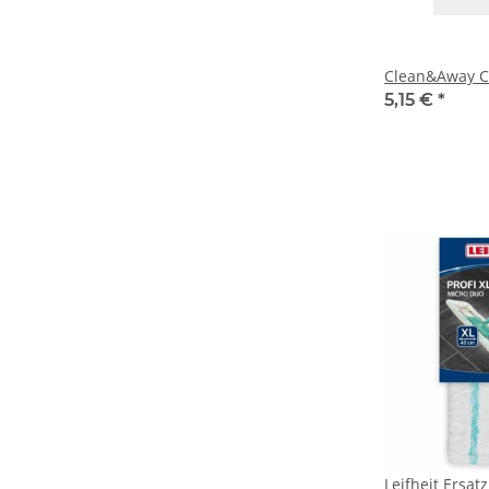
Clean&Away C
5,15 €
*
Leifheit Ersat