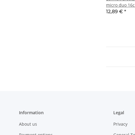
micro duo 16c
12,89 €
*
Information
Legal
About us
Privacy
Payment options
General T