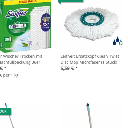
er Wischer Trocken mit
Leifheit Ersatzkopf Clean Twist
Nachfüllpackung 36er
Disc Mop Microfaser (1 Stück)
 €
*
5,39 €
*
€ per 1 kg
TOCK