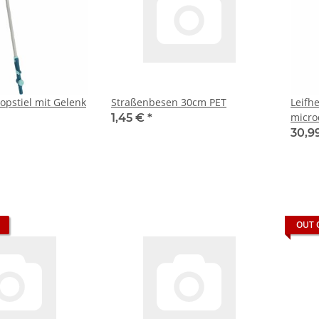
kopstiel mit Gelenk
Straßenbesen 30cm PET
Leifh
micro
1,45 €
*
30,9
OUT 