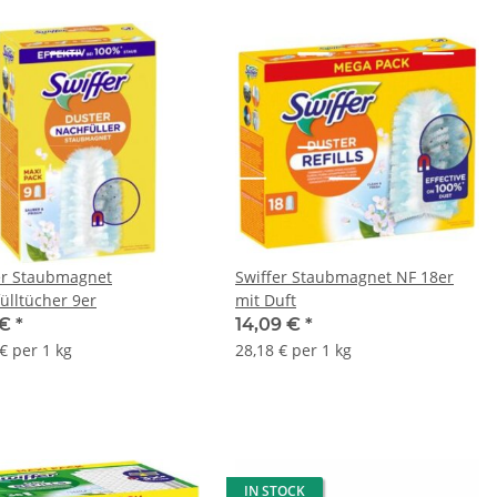
er Staubmagnet
Swiffer Staubmagnet NF 18er
ülltücher 9er
mit Duft
 €
*
14,09 €
*
€ per 1 kg
28,18 € per 1 kg
IN STOCK