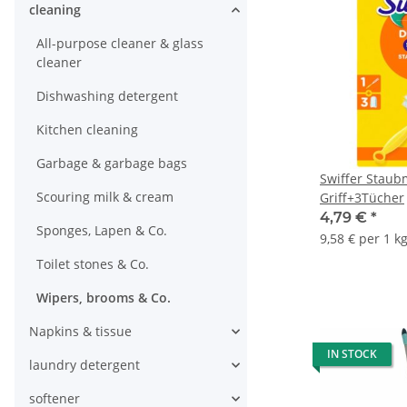
cleaning
All-purpose cleaner & glass
cleaner
Dishwashing detergent
Kitchen cleaning
Garbage & garbage bags
Swiffer Staub
Scouring milk & cream
Griff+3Tücher
4,79 €
*
Sponges, Lapen & Co.
9,58 € per 1 k
Toilet stones & Co.
Wipers, brooms & Co.
Napkins & tissue
IN STOCK
laundry detergent
softener