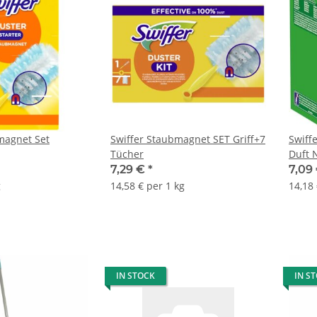
magnet Set
Swiffer Staubmagnet SET Griff+7
Swiff
Tücher
Duft 
7,29 €
*
7,09
g
14,58 € per 1 kg
14,18 
IN STOCK
IN S