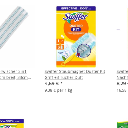
erwischer 3in1
Swiffer Staubmagnet Duster Kit
Swiff
cm breit, 33cm
Griff +3 Tücher Duft
Nachf
4,69 €
*
8,29
9,38 € per 1 kg
16,58 