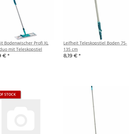
eit Bodenwischer Profi XL
Leifheit Teleskopstiel Boden 75-
duo mit Teleskopstiel
135 cm
9 €
*
8,19 €
*
OF STOCK