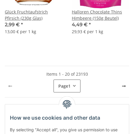
Glück Fruchtaufstrich
Halloren Chocolate Thins
Pfirsich (230g Glas)
Himbeere (150g Beutel)
2,99 €
*
4,49 €
*
13,00 € per 1 kg
29,93 € per 1 kg
Items 1 - 20 of 23193
Page
1
Kategorien
How we use cookies and other data
By selecting "Accept all", you give us permission to use