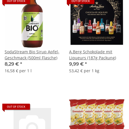
OUT OF STOCK
OUT OF STOCK
SodaStream Bio Sirup Apfel-
A.Berg Schokolade mit
Geschmack (500ml Flasche)
Liqueurs (187g Packung)
8,29 €
*
9,99 €
*
16,58 € per 1 l
53,42 € per 1 kg
OUT OF STOCK