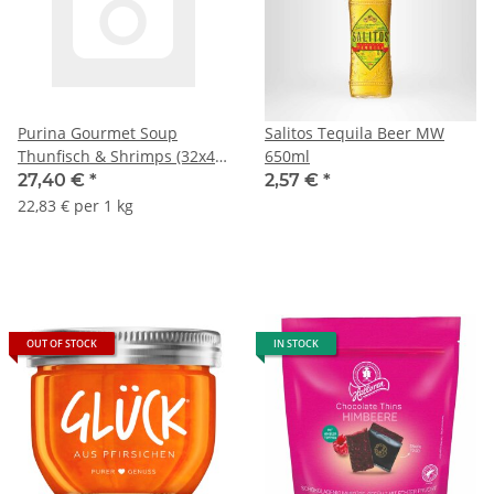
Purina Gourmet Soup
Salitos Tequila Beer MW
Thunfisch & Shrimps (32x40
650ml
g) VPE
27,40 €
*
2,57 €
*
22,83 € per 1 kg
OUT OF STOCK
IN STOCK