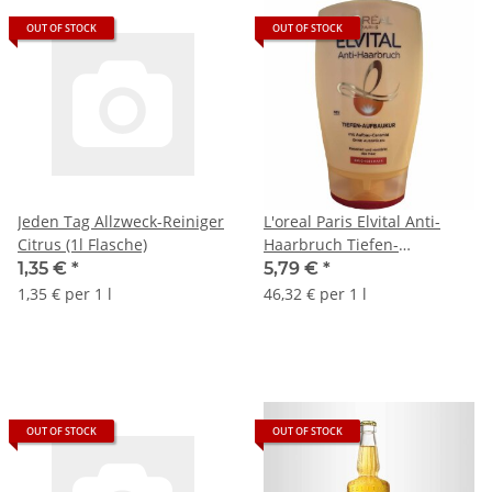
OUT OF STOCK
OUT OF STOCK
Jeden Tag Allzweck-Reiniger
L'oreal Paris Elvital Anti-
Citrus (1l Flasche)
Haarbruch Tiefen-
Aufbaukur (125ml Flasche)
1,35 €
*
5,79 €
*
1,35 € per 1 l
46,32 € per 1 l
OUT OF STOCK
OUT OF STOCK