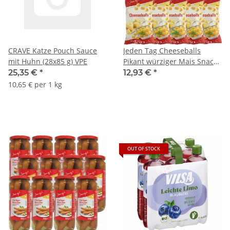
CRAVE Katze Pouch Sauce
Jeden Tag Cheeseballs
mit Huhn (28x85 g) VPE
Pikant würziger Mais Snack
mit Käsegeschmack 10er
25,35 €
*
12,93 €
*
Pack (10x150g Packung)
10,65 € per 1 kg
OUT OF STOCK