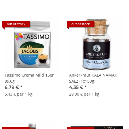
OUT OF STOCK
OUT OF STOCK
Tassimo Crema Mild 16er
Ankerkraut KALA NAMAK
89,6g
SALZ (1x150g)
6,79 €
*
4,35 €
*
5,43 € per 1 kg
29,00 € per 1 kg