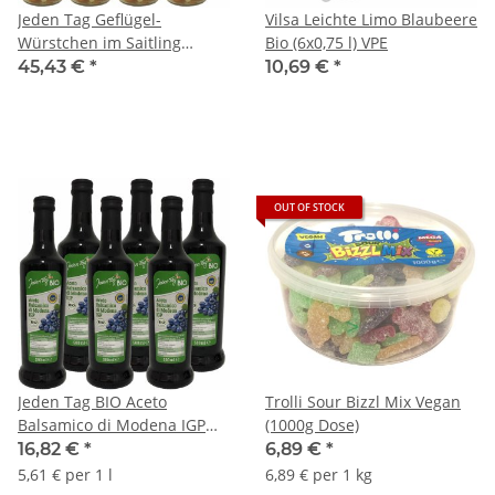
Jeden Tag Geflügel-
Vilsa Leichte Limo Blaubeere
Würstchen im Saitling
Bio (6x0,75 l) VPE
schmackhaft geräuchert
45,43 €
*
10,69 €
*
12x250g Glas (72 Stück)
OUT OF STOCK
Jeden Tag BIO Aceto
Trolli Sour Bizzl Mix Vegan
Balsamico di Modena IGP
(1000g Dose)
Essig dunkel (6x500 ml) VPE
16,82 €
*
6,89 €
*
5,61 € per 1 l
6,89 € per 1 kg