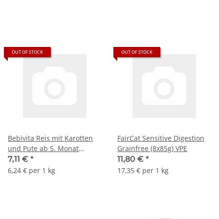
OUT OF STOCK
OUT OF STOCK
Bebivita Reis mit Karotten
FairCat Sensitive Digestion
und Pute ab 5. Monat
Grainfree (8x85g) VPE
(6x190g Packung)
7,11 €
*
11,80 €
*
6,24 € per 1 kg
17,35 € per 1 kg