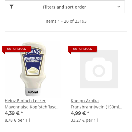
Filters and sort order
Items 1 - 20 of 23193
OUT OF STOCK
OUT OF STOCK
Heinz Einfach Lecker
Kneipp Arnika
Mayonnaise Kopfstehflasche
Franzbranntwein (150ml
(495 ml)
Flasche)
4,39 €
*
4,99 €
*
8,78 € per 1 l
33,27 € per 1 l