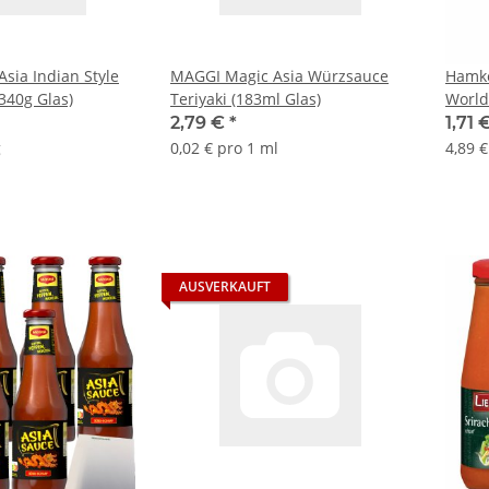
sia Indian Style
MAGGI Magic Asia Würzsauce
Hamke
340g Glas)
Teriyaki (183ml Glas)
World
2,79 €
*
1,71 
g
0,02 € pro 1 ml
4,89 €
AUSVERKAUFT