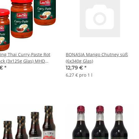
Ying Thai Curry-Paste Rot
BONASIA Mango Chutney süß
ack (3x125g Glas) MHD
(6x340g Glas)
.2024 Sonderpreis
 €
*
12,79 €
*
6,27 € pro 1 l