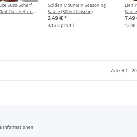
uce Süss-Scharf
Golden Mountain Seasoning
Lien Y
0ml Flasche) + usy
Sauce (600ml Flasche)
Sauce
Flasch
2,49 €
*
7,49
4,15 € pro 1 l
12,48 
Artikel 1 - 2
e Informationen