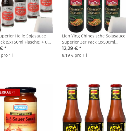
uperior Helle Sojasauce
Lien Ying Chinesische Sojasauce
ack (5x150ml Flasche) + usy
Superior 3er Pack (3x500ml
Flasche) + usy Block
 €
*
12,29 €
*
 pro 1 l
8,19 € pro 1 l
ERKAUFT