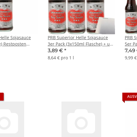
Helle Sojasauce
PRB Superior Helle Sojasauce
PRB S
e) Restposten
3er Pack (3x150ml Flasche) + usy
5er P
MHD 02.12.2024
Block
Block
3,89 €
*
7,49
8,64 € pro 1 l
9,99 €
AUSV