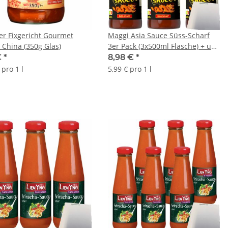
r Fixgericht Gourmet
Maggi Asia Sauce Süss-Scharf
 China (350g Glas)
3er Pack (3x500ml Flasche) + usy
Block
€
*
8,98 €
*
 pro 1 l
5,99 € pro 1 l