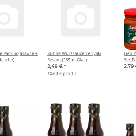
ue Pack Sojasauce +
Kühne Würzsauce Teriyaki
Lien 
Flasche)
Sesam (235ml Glas)
3er P
14.07
2,49 €
*
2,79
10,60 € pro 1 l