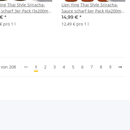
ing Thai Style Sriracha-
Lien Ying Thai Style Sriracha-
 scharf 3er Pack (3x200ml
Sauce scharf 6er Pack (6x200ml
e) + usy Block
Flasche) + usy Block
 €
*
14,99 €
*
€ pro 1 l
12,49 € pro 1 l
0 von 208
1
2
3
4
5
6
7
8
9