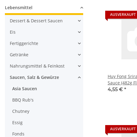
Lebensmittel
AUSVERKAUFT
Dessert & Dessert Saucen
Eis
Fertiggerichte
Getränke
Nahrungsmittel & Feinkost
Huy Fong Srira
Saucen, Salz & Gewürze
Sauce (482g F
Asia Saucen
4,55 €
*
BBQ Rub's
Chutney
Essig
AUSVERKAUFT
Fonds