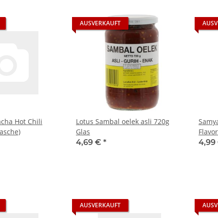
AUSVERKAUFT
AUSV
cha Hot Chili
Lotus Sambal oelek asli 720g
Samya
lasche)
Glas
Flavo
Flasc
4,69 €
*
4,99
AUSVERKAUFT
AUSV