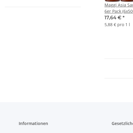
Maggi Asia Sa
6er Pack (6x50
Block
17,64 €
*
5,88 € pro 1 l
Informationen
Gesetzlich