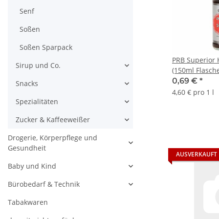
Senf
Soßen
Soßen Sparpack
PRB Superior 
Sirup und Co.
(150ml Flasch
Sonderpreis 
0,69 €
*
Snacks
4,60 € pro 1 l
Spezialitäten
Zucker & Kaffeeweißer
Drogerie, Körperpflege und
Gesundheit
AUSVERKAUFT
Baby und Kind
Bürobedarf & Technik
Tabakwaren