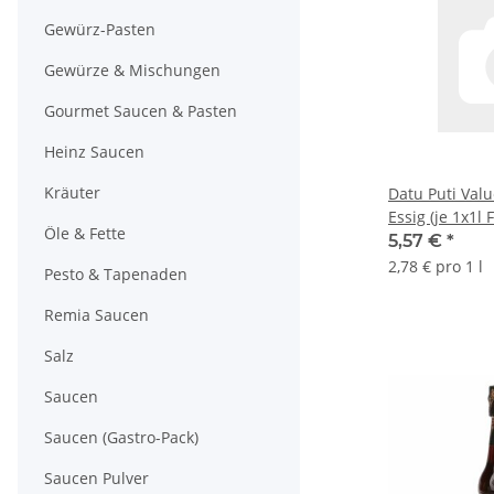
Gewürz-Pasten
Gewürze & Mischungen
Gourmet Saucen & Pasten
Heinz Saucen
Kräuter
Datu Puti Val
Essig (je 1x1l 
Öle & Fette
5,57 €
*
2,78 € pro 1 l
Pesto & Tapenaden
Remia Saucen
Salz
Saucen
Saucen (Gastro-Pack)
Saucen Pulver