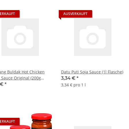
ERKAUFT
AUSVERKAUFT
ng Buldak Hot Chicken
Datu Puti Soja Sauce (1l Flasche)
r Sauce Original (200g
3,34 €
*
he)
 €
*
3,34 € pro 1 l
ERKAUFT