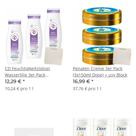
CD Feuchtigkeitslotion
Penaten Creme 3er Pack
Wasserlilie 3er Pack
(3x150ml Dose) + usy Block
(3x400ml Flasche) + usy
12,29 €
*
16,99 €
*
Block
10,24 € pro 1 l
37,76 € pro 1 l