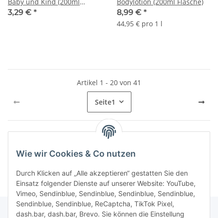
Baby und Kind (200ml
Bodylotion (200ml Flasche)
Flasche)
3,29 €
*
8,99 €
*
44,95 € pro 1 l
Artikel 1 - 20 von 41
Seite
1
Kategorien
Wie wir Cookies & Co nutzen
Durch Klicken auf „Alle akzeptieren“ gestatten Sie den
Einsatz folgender Dienste auf unserer Website: YouTube,
Vimeo, Sendinblue, Sendinblue, Sendinblue, Sendinblue,
Sendinblue, Sendinblue, ReCaptcha, TikTok Pixel,
dash.bar, dash.bar, Brevo. Sie können die Einstellung