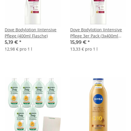
Dove Bodylotion Iintensive
Dove Bodylotion Iintensive
Pflege (400ml Flasche)
Pflege 3er Pack (3x400ml
Flasche)
5,19 €
*
15,99 €
*
12,98 € pro 1 l
13,33 € pro 1 l