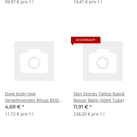
3er Pack (3x400ml Flasche) +
99,97 € pro 1 l
10,41 € pro 1 l
usy Block
AUSVERKAUFT
Dove body love
Skin Stories Tattoo Rapid
Verwöhnendes Ritual BODY
Repair Balm (50ml Tube)
LOTION (400ml Flasche)
4,69 €
*
11,91 €
*
11,72 € pro 1 l
238,20 € pro 1 l