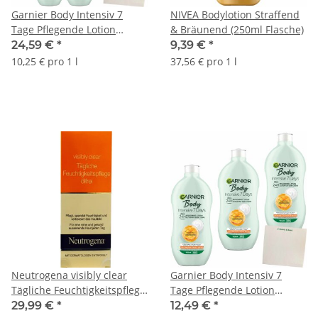
Garnier Body Intensiv 7
NIVEA Bodylotion Straffend
Tage Pflegende Lotion
& Bräunend (250ml Flasche)
Normale bis trockene Haut
24,59 €
*
9,39 €
*
(6x400ml Flasche) VPE + usy
10,25 € pro 1 l
37,56 € pro 1 l
Block
Neutrogena visibly clear
Garnier Body Intensiv 7
Tägliche Feuchtigkeitspflege
Tage Pflegende Lotion
ölfrei VPE (6X50ml Packung)
Normale bis trockene Haut
29,99 €
*
12,49 €
*