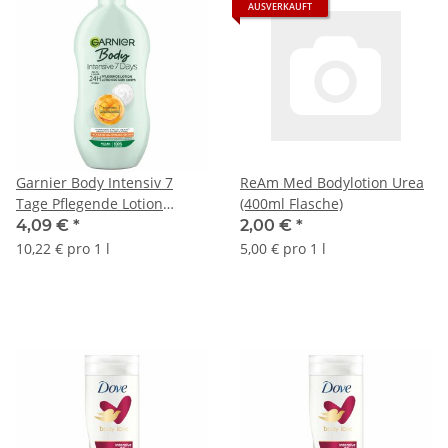
AUSVERKAUFT
Garnier Body Intensiv 7
ReAm Med Bodylotion Urea
Tage Pflegende Lotion
(400ml Flasche)
Normale bis trockene Haut
4,09 €
*
2,00 €
*
(400ml Flasche)
10,22 € pro 1 l
5,00 € pro 1 l