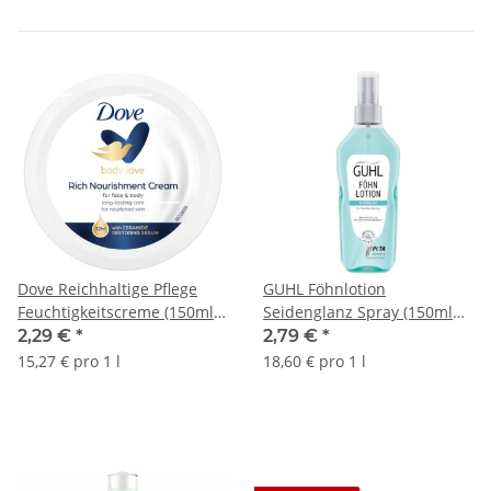
Dove Reichhaltige Pflege
GUHL Föhnlotion
Feuchtigkeitscreme (150ml
Seidenglanz Spray (150ml
Dose)
Flasche)
2,29 €
*
2,79 €
*
15,27 € pro 1 l
18,60 € pro 1 l