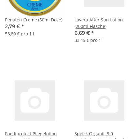
Penaten Creme (50ml Dose)
Lavera After Sun Lotion
(200ml Flasche)
2,79 €
*
6,69 €
*
55,80 € pro 1 l
33,45 € pro 1 l
Paediprotect Pflegelotion
Speick Organic 3.0