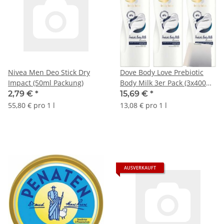
Nivea Men Deo Stick Dry
Dove Body Love Prebiotic
Impact (50ml Packung)
Body Milk 3er Pack (3x400ml
Flasche) + usy Block
2,79 €
*
15,69 €
*
55,80 € pro 1 l
13,08 € pro 1 l
AUSVERKAUFT