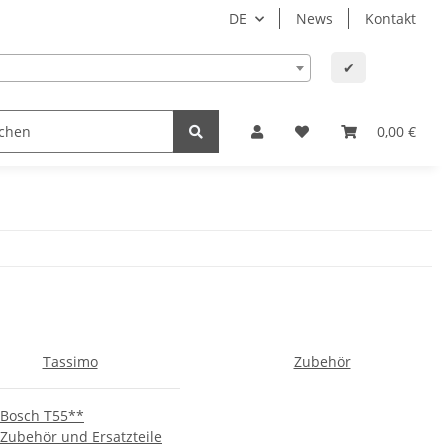
DE
News
Kontakt
✔
erpflege und Gesundheit
Baby und Kind
0,00 €
Bürobeda
Tassimo
Zubehör
Bosch T55**
Zubehör und Ersatzteile