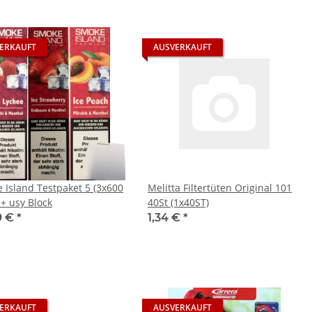
ERKAUFT
AUSVERKAUFT
 Island Testpaket 5 (3x600
Melitta Filtertüten Original 101
 + usy Block
40St (1x40ST)
9 €
*
1,34 €
*
ERKAUFT
AUSVERKAUFT