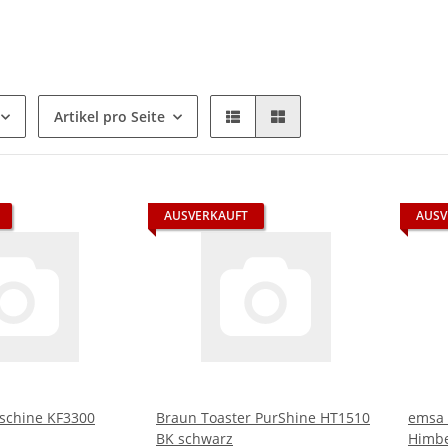
Artikel pro Seite
AUSVERKAUFT
AUSV
schine KF3300
Braun Toaster PurShine HT1510
emsa 
BK schwarz
Himbe