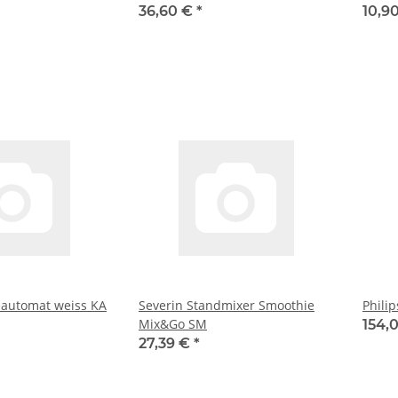
36,60 €
*
10,9
eautomat weiss KA
Severin Standmixer Smoothie
Phili
Mix&Go SM
154,
27,39 €
*