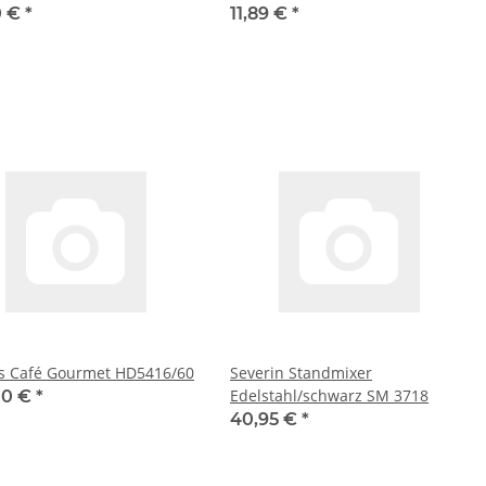
0 €
*
11,89 €
*
ps Café Gourmet HD5416/60
Severin Standmixer
Edelstahl/schwarz SM 3718
00 €
*
40,95 €
*