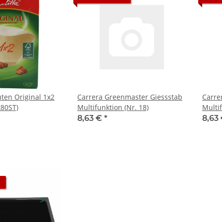
tüten Original 1x2
Carrera Greenmaster Giessstab
Carre
x80ST)
Multifunktion (Nr. 18)
Multi
verst
8,63 €
*
8,63