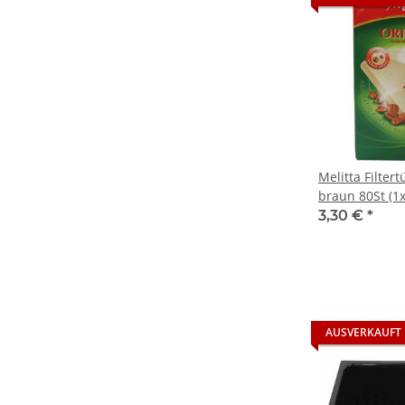
Melitta Filter
braun 80St (1
3,30 €
*
AUSVERKAUFT