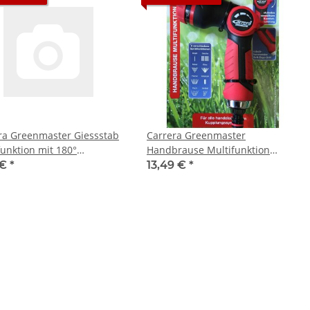
ra Greenmaster Giessstab
Carrera Greenmaster
funktion mit 180°
Handbrause Multifunktion
ellbaren Sprühkopf (Nr. 18)
Schlauchbrause Garten
 €
*
13,49 €
*
Bewässerung (1Stk.) (Nr.17)