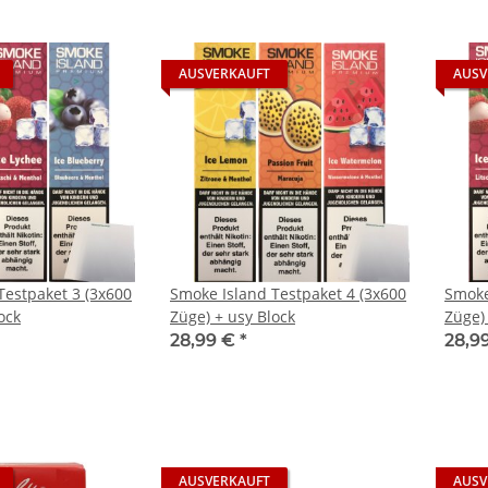
AUSVERKAUFT
AUSV
Testpaket 3 (3x600
Smoke Island Testpaket 4 (3x600
Smoke
ock
Züge) + usy Block
Züge)
28,99 €
*
28,9
AUSVERKAUFT
AUSV