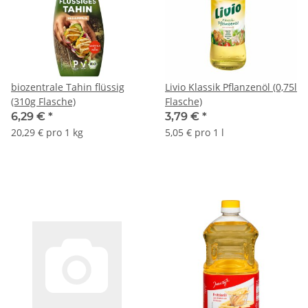
biozentrale Tahin flüssig
Livio Klassik Pflanzenöl (0,75l
(310g Flasche)
Flasche)
6,29 €
*
3,79 €
*
20,29 € pro 1 kg
5,05 € pro 1 l