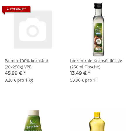
AUSVERKAUFT
Palmin 100% kokosfett
biozentrale Kokosöl flüssig
(20x250g) VPE
(250ml Flasche)
45,99 €
*
13,49 €
*
9,20 € pro 1 kg
53,96 € pro 1 l