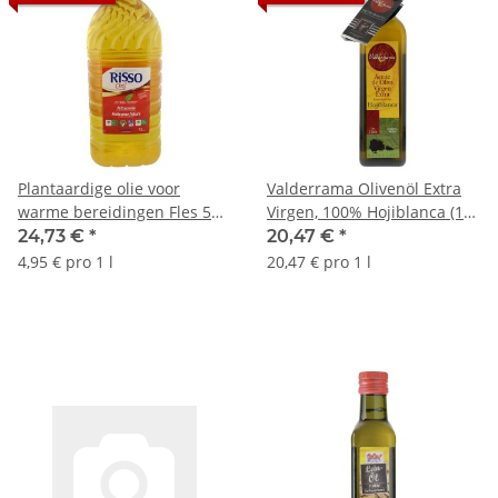
Plantaardige olie voor
Valderrama Olivenöl Extra
warme bereidingen Fles 5
Virgen, 100% Hojiblanca (1L
liter
Flasche)
24,73 €
*
20,47 €
*
4,95 € pro 1 l
20,47 € pro 1 l