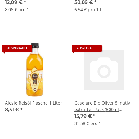
12,09 €
*
58,89 €
*
8,06 € pro 1 l
6,54 € pro 1 l
AUSVERKAUFT
AUSVERKAUFT
Alesie Reisöl Flasche 1 Liter
Casolare Bio Olivenöl nativ
extra 1er Pack (500ml
8,51 €
*
Flasche)
15,79 €
*
31,58 € pro 1 l