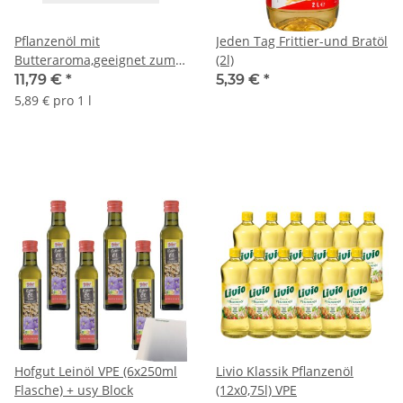
Pflanzenöl mit
Jeden Tag Frittier-und Bratöl
Butteraroma,geeignet zum
(2l)
Braten & Backen (2 L
11,79 €
*
5,39 €
*
Flasche)
5,89 € pro 1 l
Hofgut Leinöl VPE (6x250ml
Livio Klassik Pflanzenöl
Flasche) + usy Block
(12x0,75l) VPE