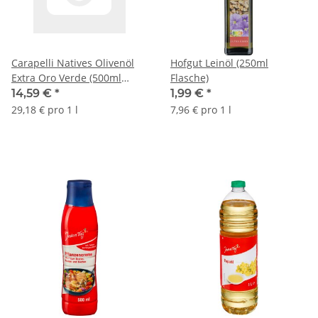
Carapelli Natives Olivenöl
Hofgut Leinöl (250ml
Extra Oro Verde (500ml
Flasche)
Flasche)
14,59 €
*
1,99 €
*
29,18 € pro 1 l
7,96 € pro 1 l