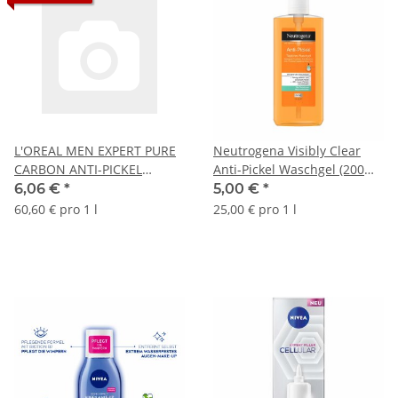
L'OREAL MEN EXPERT PURE
Neutrogena Visibly Clear
CARBON ANTI-PICKEL
Anti-Pickel Waschgel (200ml
WASCHGEL 3IN1 (100ml
Flasche)
6,06 €
*
5,00 €
*
Tube)
60,60 € pro 1 l
25,00 € pro 1 l