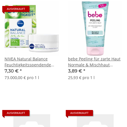
AUSVERKAUFT
NIVEA Natural Balance
bebe Peeling für zarte Haut
Feuchtigkeitsspendende
Normale & Mischhaut
Tagespflege (50ml Dose)
(150ml Flasche)
7,30 €
*
3,89 €
*
73.000,00 € pro 1 l
25,93 € pro 1 l
AUSVERKAUFT
AUSVERKAUFT