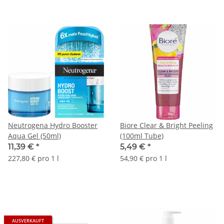
Neutrogena Hydro Booster
Biore Clear & Bright Peeling
Aqua Gel (50ml)
(100ml Tube)
11,39 €
*
5,49 €
*
227,80 € pro 1 l
54,90 € pro 1 l
AUSVERKAUFT