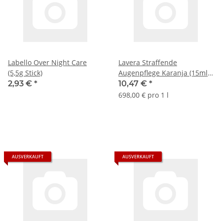
Labello Over Night Care
Lavera Straffende
(5,5g Stick)
Augenpflege Karanja (15ml
Tube)
2,93 €
*
10,47 €
*
698,00 € pro 1 l
AUSVERKAUFT
AUSVERKAUFT