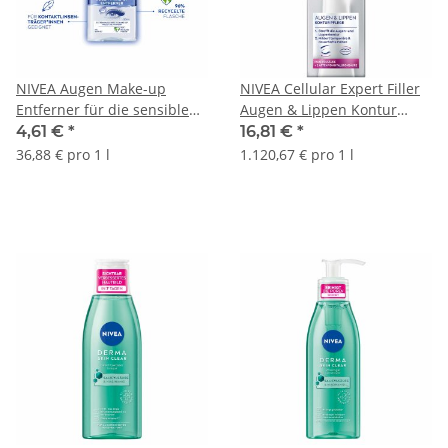
NIVEA Augen Make-up
NIVEA Cellular Expert Filler
Entferner für die sensible
Augen & Lippen Kontur
Augenpartie (125ml Flasche)
Pflege (15ml Tube)
4,61 €
*
16,81 €
*
36,88 € pro 1 l
1.120,67 € pro 1 l