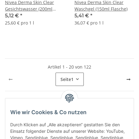
Nivea Derma Skin Clear
Nivea Derma Skin Clear
Gesichtswasser (200ml
Waschgel (150ml Flasche)
Flasche)
5,12 €
*
5,41 €
*
25,60 € pro 1 l
36,07 € pro 1 l
Artikel 1 - 20 von 122
Seite
1
Kategorien
Wie wir Cookies & Co nutzen
Durch Klicken auf „Alle akzeptieren“ gestatten Sie den
Einsatz folgender Dienste auf unserer Website: YouTube,
Vimeo, Sendinblue, Sendinblue, Sendinblue, Sendinblue,