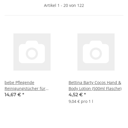
Artikel 1 - 20 von 122
bebe Pflegende
Bettina Barty Cocos Hand &
Reinigungstücher für
Body Lotion (500ml Flasche)
Trockene & Empfindliche
14,67 €
*
4,52 €
*
Haut (6x25 St) VPE
9,04 € pro 1 l