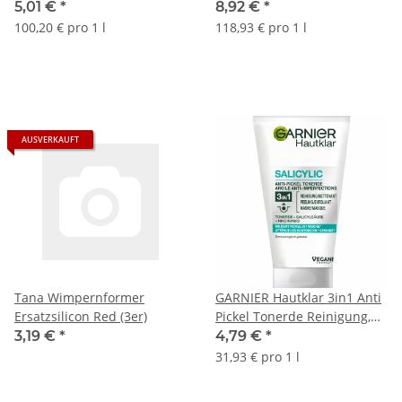
5,01 €
*
8,92 €
*
100,20 € pro 1 l
118,93 € pro 1 l
AUSVERKAUFT
Tana Wimpernformer
GARNIER Hautklar 3in1 Anti
Ersatzsilicon Red (3er)
Pickel Tonerde Reinigung,
Peeling und Maske (150ml
3,19 €
*
4,79 €
*
Tube)
31,93 € pro 1 l