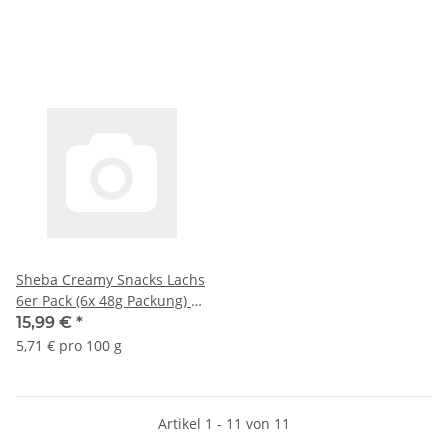
Sheba Creamy Snacks Lachs
6er Pack (6x 48g Packung) +
usy Block
15,99 €
*
5,71 € pro 100 g
Artikel 1 - 11 von 11