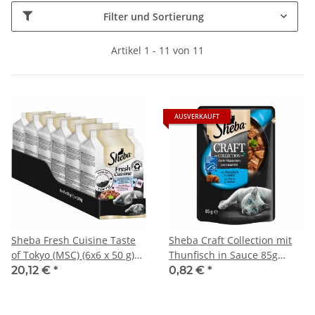
Filter und Sortierung
Artikel 1 - 11 von 11
AUSVERKAUFT
Sheba Fresh Cuisine Taste
Sheba Craft Collection mit
of Tokyo (MSC) (6x6 x 50 g)
Thunfisch in Sauce 85g
VPE
Packung MHD 11.02.2023
20,12 €
*
0,82 €
*
Restposten