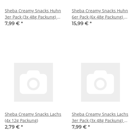
Sheba Creamy Snacks Huhn
Sheba Creamy Snacks Huhn
3er Pack (3x 48g Packung) +
6er Pack (6x 48g Packung) +
usy Block
usy Block
7,99 €
*
15,99 €
*
Sheba Creamy Snacks Lachs
Sheba Creamy Snacks Lachs
(4x 12g Packung)
3er Pack (3x 48g Packung) +
usy Block
2,79 €
*
7,99 €
*