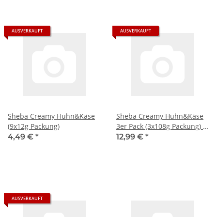
AUSVERKAUFT
AUSVERKAUFT
Sheba Creamy Huhn&Käse
Sheba Creamy Huhn&Käse
(9x12g Packung)
3er Pack (3x108g Packung) +
usy Block
4,49 €
*
12,99 €
*
AUSVERKAUFT