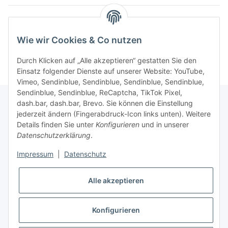
Kategorien
Wie wir Cookies & Co nutzen
Durch Klicken auf „Alle akzeptieren“ gestatten Sie den
Einsatz folgender Dienste auf unserer Website: YouTube,
Vimeo, Sendinblue, Sendinblue, Sendinblue, Sendinblue,
Sendinblue, Sendinblue, ReCaptcha, TikTok Pixel,
dash.bar, dash.bar, Brevo. Sie können die Einstellung
jederzeit ändern (Fingerabdruck-Icon links unten). Weitere
Informationen
Details finden Sie unter
Konfigurieren
und in unserer
Datenschutzerklärung
.
Gesetzliche Informationen
Impressum
|
Datenschutz
Alle akzeptieren
Konfigurieren
* Alle Preise inkl. gesetzlicher USt., zzgl.
Versand