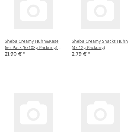
Sheba Creamy Huhn&Käse
Sheba Creamy Snacks Huhn
6er Pack (6x108g Packung) +
(4x 12g Packung)
usy Block
21,90 €
*
2,79 €
*