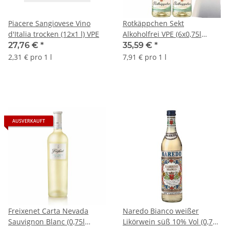
Piacere Sangiovese Vino
Rotkäppchen Sekt
d'Italia trocken (12x1 l) VPE
Alkoholfrei VPE (6x0,75l
Flasche) + usy Block
27,76 €
*
35,59 €
*
2,31 € pro 1 l
7,91 € pro 1 l
AUSVERKAUFT
Freixenet Carta Nevada
Naredo Bianco weißer
Sauvignon Blanc (0,75l
Likörwein süß 10% Vol (0,75L