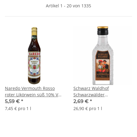
Artikel 1 - 20 von 1335
Naredo Vermouth Rosso
Schwarz Waldhof
roter Likörwein süß 10% Vol
Schwarzwälder
(0,75 l)
Kirschwasser 40% (0,1L
5,59 €
*
2,69 €
*
Flasche)
7,45 € pro 1 l
26,90 € pro 1 l