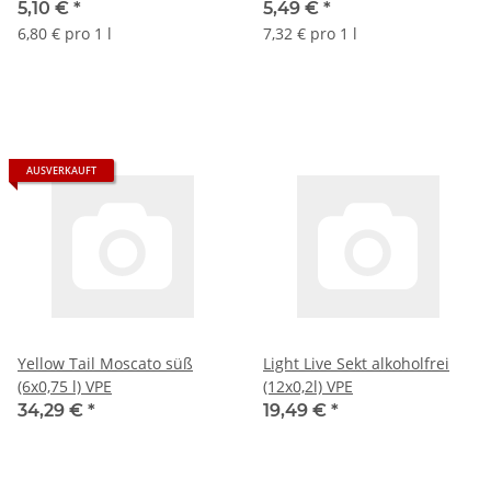
Flasche)
Flasche)
5,10 €
*
5,49 €
*
6,80 € pro 1 l
7,32 € pro 1 l
AUSVERKAUFT
Yellow Tail Moscato süß
Light Live Sekt alkoholfrei
(6x0,75 l) VPE
(12x0,2l) VPE
34,29 €
*
19,49 €
*