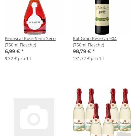
Penascal Rose Semi Seco
Rot Gran Reserva 904
(750ml Flasche)
(750ml Flasche)
6,99 €
*
98,79 €
*
9,32 € pro 1 l
131,72 € pro 1 l