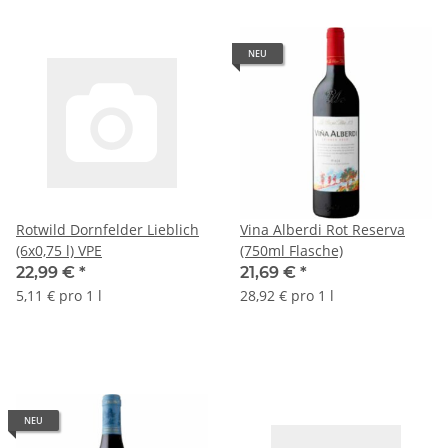
NEU
Rotwild Dornfelder Lieblich
Vina Alberdi Rot Reserva
(6x0,75 l) VPE
(750ml Flasche)
22,99 €
*
21,69 €
*
5,11 € pro 1 l
28,92 € pro 1 l
NEU