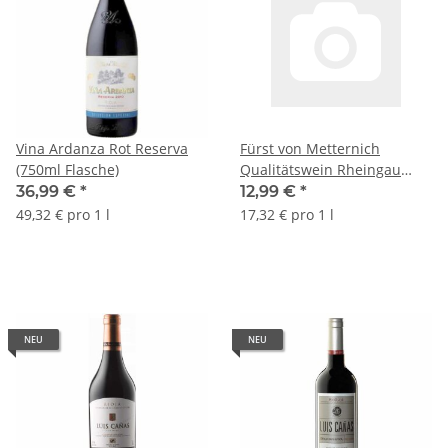
Vina Ardanza Rot Reserva
Fürst von Metternich
(750ml Flasche)
Qualitätswein Rheingau
Riesling Trocken (1 x 0,75 l
36,99 €
*
12,99 €
*
Flasche)
49,32 € pro 1 l
17,32 € pro 1 l
NEU
NEU