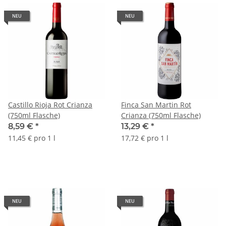
NEU
NEU
Castillo Rioja Rot Crianza
Finca San Martin Rot
(750ml Flasche)
Crianza (750ml Flasche)
8,59 €
*
13,29 €
*
11,45 € pro 1 l
17,72 € pro 1 l
NEU
NEU