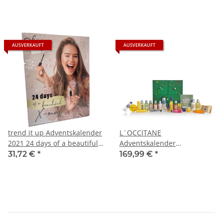
AUSVERKAUFT
AUSVERKAUFT
trend it up Adventskalender
L´OCCITANE
2021 24 days of a beautiful
Adventskalender
X-Mas
Weihnachtsschätze
31,72 €
*
169,99 €
*
Premium