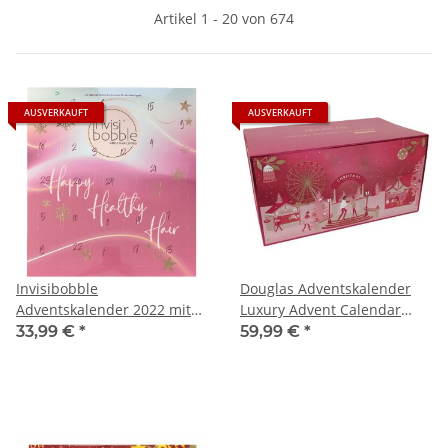
Artikel 1 - 20 von 674
AUSVERKAUFT
AUSVERKAUFT
Invisibobble
Douglas Adventskalender
Adventskalender 2022 mit
Luxury Advent Calendar
24 Haar-Fashion-
Beauty (1St)
33,99 €
*
59,99 €
*
Accessoires, (1 Stück)