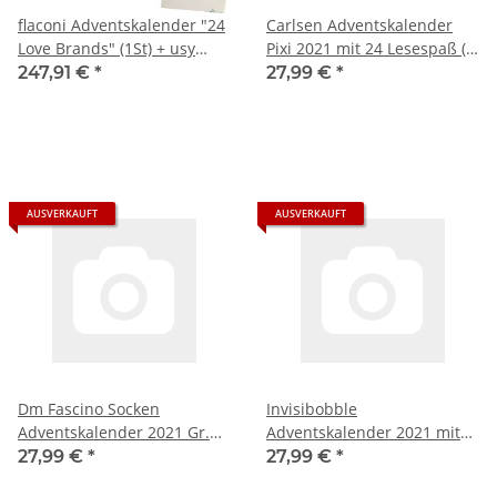
flaconi Adventskalender "24
Carlsen Adventskalender
Love Brands" (1St) + usy
Pixi 2021 mit 24 Lesespaß (1
Block
Stück)
247,91 €
*
27,99 €
*
AUSVERKAUFT
AUSVERKAUFT
Dm Fascino Socken
Invisibobble
Adventskalender 2021 Gr.
Adventskalender 2021 mit
35-38
24 Haar-Fashion-
27,99 €
*
27,99 €
*
Accessoires, (1 Stück)