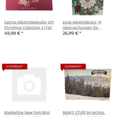
Catrice Adventskalender DIY
essie Adventskranz "4
Christmas Collection 3 (1St)
Überraschungen für
festliche Nägel" (1St)
49,99 €
*
26,99 €
*
AUSVERKAUFT
AUSVERKAUFT
Maybelline New York Mini
MAN'S STUFF by technic