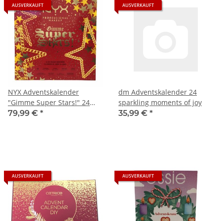
AUSVERKAUFT
AUSVERKAUFT
NYX Adventskalender
dm Adventskalender 24
"Gimme Super Stars!" 24
sparkling moments of joy
Beauty Türchen
79,99 €
*
35,99 €
*
AUSVERKAUFT
AUSVERKAUFT