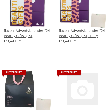
flaconi Adventskalender "24
flaconi Adventskalender "24
Beauty Gifts" (1St)
Beauty Gifts" (1St) + usy
Block
69,41 €
*
69,41 €
*
AUSVERKAUFT
AUSVERKAUFT