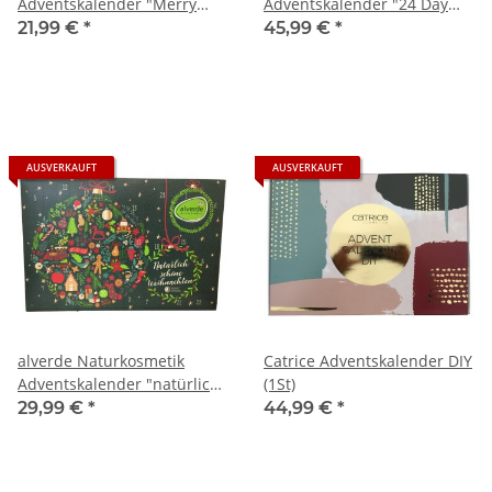
Adventskalender "Merry
Adventskalender "24 Day
Christmas" (1St)
Advent Calendar" (1St)
21,99 €
*
45,99 €
*
AUSVERKAUFT
AUSVERKAUFT
alverde Naturkosmetik
Catrice Adventskalender DIY
Adventskalender "natürlich
(1St)
schöne Weihnachten" (1St)
29,99 €
*
44,99 €
*