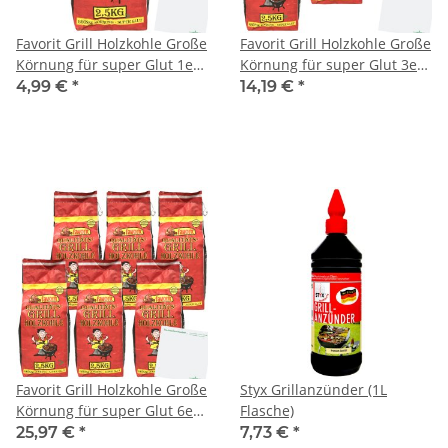
Favorit Grill Holzkohle Große
Favorit Grill Holzkohle Große
Körnung für super Glut 1er
Körnung für super Glut 3er
Pack (1x2,5kg) + usy Block
Pack (3x2,5kg) + usy Block
4,99 €
*
14,19 €
*
Favorit Grill Holzkohle Große
Styx Grillanzünder (1L
Körnung für super Glut 6er
Flasche)
Pack (6x2,5kg) + usy Block
25,97 €
*
7,73 €
*