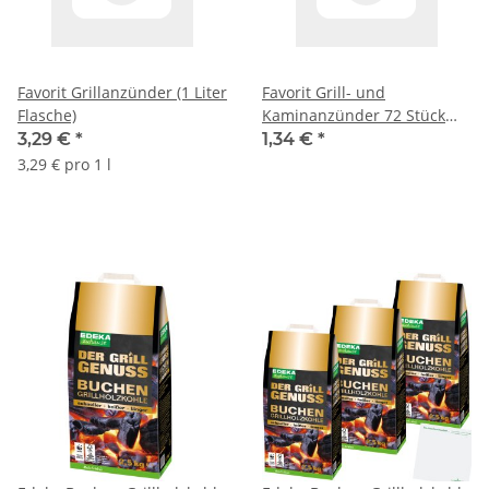
Favorit Grillanzünder (1 Liter
Favorit Grill- und
Flasche)
Kaminanzünder 72 Stück
1828
3,29 €
*
1,34 €
*
3,29 € pro 1 l