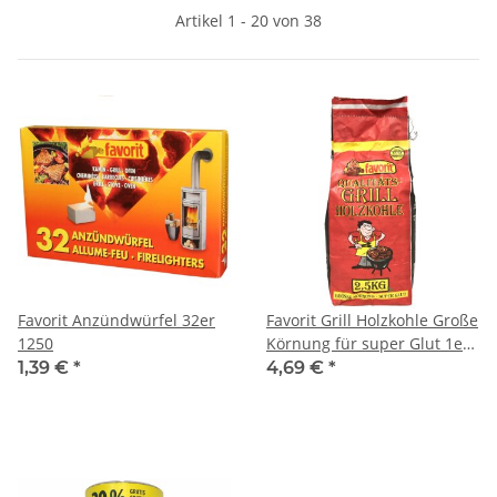
Artikel 1 - 20 von 38
Favorit Anzündwürfel 32er
Favorit Grill Holzkohle Große
1250
Körnung für super Glut 1er
Pack (1x2,5kg)
1,39 €
*
4,69 €
*