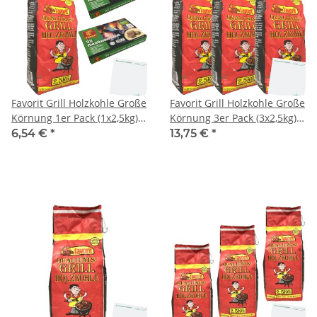
Favorit Grill Holzkohle Große
Favorit Grill Holzkohle Große
Körnung 1er Pack (1x2,5kg)
Körnung 3er Pack (3x2,5kg)
Flash Öko-Anzündwürfel
Flash Öko-Anzündwürfel
6,54 €
*
13,75 €
*
(2x32 Stck) usy Block
(5x32 Stck) usy Block