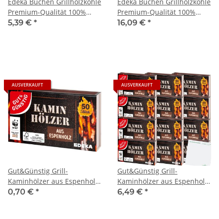
Edeka Buchen Grillholzkohle
Edeka Buchen Grillholzkohle
Premium-Qualität 100%
Premium-Qualität 100%
Buchenholz (2,5kg Sack)
Buchenholz 3er Pack
5,39 €
*
16,09 €
*
(3x2,5kg Sack) + usy Block
AUSVERKAUFT
AUSVERKAUFT
Gut&Günstig Grill-
Gut&Günstig Grill-
Kaminhölzer aus Espenholz
Kaminhölzer aus Espenholz
ca.10 cm lang (50 Stck.
ca.10 cm lang VPE (12x50
0,70 €
*
6,49 €
*
Packung)
Stck. Packung) + usy Block