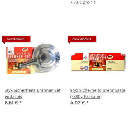
7,73 € pro 1 l
AUSVERKAUFT
AUSVERKAUFT
Styx Sicherheits Brenner-Set
Styx Sicherheits-Brennpaste
einfarbig
(3x80g Packung)
6,61 €
*
4,02 €
*