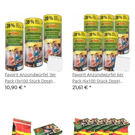
Favorit Anzündwürfel 3er
Favorit Anzündwürfel 6er
Pack (3x100 Stück Dose)
Pack (6x100 Stück Dose)
+20% gratis + usy Block
+20% gratis + usy Block
10,90 €
*
21,61 €
*