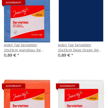
AUSVERKAUFT
Jeden Tag Servietten
Jeden Tag Servietten
33x33cm jeansblau 3lg
33x33cm Deep Ocean 3lg
(30Stk)
(20Stk Packung)
0,89 €
*
0,89 €
*
AUSVERKAUFT
AUSVERKAUFT