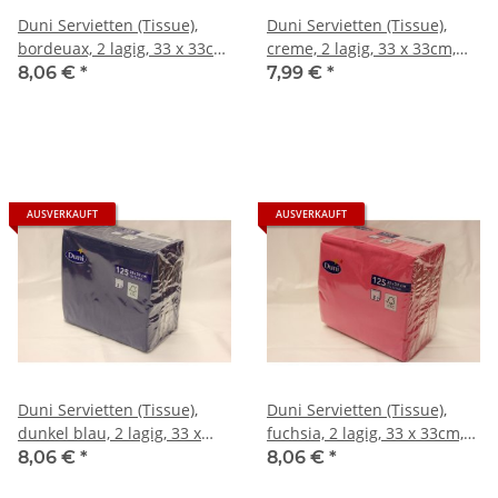
Duni Servietten (Tissue),
Duni Servietten (Tissue),
bordeuax, 2 lagig, 33 x 33cm,
creme, 2 lagig, 33 x 33cm,
125 Stck.
125 Stck.
8,06 €
*
7,99 €
*
AUSVERKAUFT
AUSVERKAUFT
Duni Servietten (Tissue),
Duni Servietten (Tissue),
dunkel blau, 2 lagig, 33 x
fuchsia, 2 lagig, 33 x 33cm,
33cm, 125 Stck.
125 Stck.
8,06 €
*
8,06 €
*