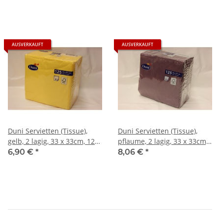
AUSVERKAUFT
AUSVERKAUFT
Duni Servietten (Tissue),
Duni Servietten (Tissue),
gelb, 2 lagig, 33 x 33cm, 125
pflaume, 2 lagig, 33 x 33cm,
Stck.
125 Stck.
6,90 €
*
8,06 €
*