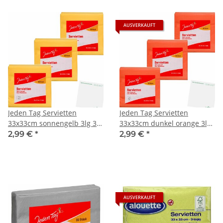
AUSVERKAUFT
Jeden Tag Servietten
Jeden Tag Servietten
33x33cm sonnengelb 3lg 3er
33x33cm dunkel orange 3lg
Pack (3x30Stk) + usy Block
3er Pack (3x30Stk) + usy
2,99 €
*
2,99 €
*
Block
AUSVERKAUFT