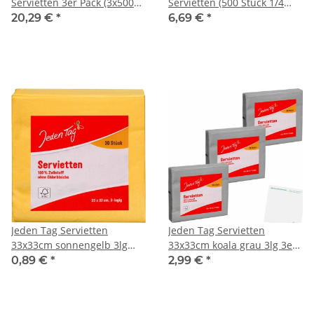
Servietten 3er Pack (3x500
Servietten (500 Stück 1/4
Stück 1/4 Falz Packung) +
Falz Packung)
20,29 €
*
6,69 €
*
usy Block
Jeden Tag Servietten
Jeden Tag Servietten
33x33cm sonnengelb 3lg
33x33cm koala grau 3lg 3er
(30Stk)
Pack (3x30Stk) + usy Block
0,89 €
*
2,99 €
*