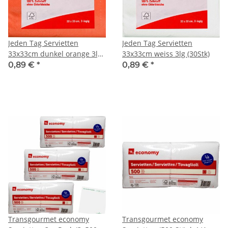
Jeden Tag Servietten
Jeden Tag Servietten
33x33cm dunkel orange 3lg
33x33cm weiss 3lg (30Stk)
(30Stk)
0,89 €
*
0,89 €
*
Transgourmet economy
Transgourmet economy