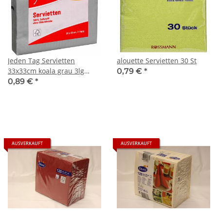
Jeden Tag Servietten
alouette Servietten 30 St
33x33cm koala grau 3lg
0,79 €
*
(30Stk)
0,89 €
*
AUSVERKAUFT
AUSVERKAUFT