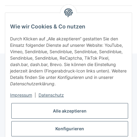
Kategorien
Wie wir Cookies & Co nutzen
Durch Klicken auf „Alle akzeptieren“ gestatten Sie den
Einsatz folgender Dienste auf unserer Website: YouTube,
Vimeo, Sendinblue, Sendinblue, Sendinblue, Sendinblue,
Sendinblue, Sendinblue, ReCaptcha, TikTok Pixel,
dash.bar, dash.bar, Brevo. Sie können die Einstellung
jederzeit ändern (Fingerabdruck-Icon links unten). Weitere
Informationen
Details finden Sie unter
Konfigurieren
und in unserer
Datenschutzerklärung
.
Gesetzliche Informationen
Impressum
|
Datenschutz
Alle akzeptieren
Konfigurieren
* Alle Preise inkl. gesetzlicher USt., zzgl.
Versand