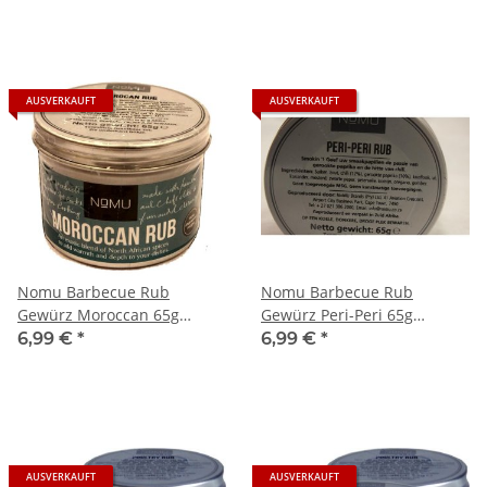
AUSVERKAUFT
AUSVERKAUFT
Nomu Barbecue Rub
Nomu Barbecue Rub
Gewürz Moroccan 65g
Gewürz Peri-Peri 65g
(exotische Mischung)
(Paprika & Chili)
6,99 €
*
6,99 €
*
AUSVERKAUFT
AUSVERKAUFT