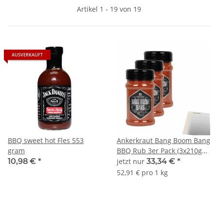
Artikel 1 - 19 von 19
AUSVERKAUFT
BBQ sweet hot Fles 553
Ankerkraut Bang Boom Bang
gram
BBQ Rub 3er Pack (3x210g
Dose) + usy Block
10,98 €
*
jetzt nur
33,34 €
*
52,91 € pro 1 kg