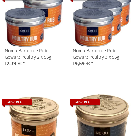
Nomu Barbecue Rub
Nomu Barbecue Rub
Gewürz Poultry 2 x 55g
Gewürz Poultry 3 x 55g
(Geflügel)
(Geflügel)
12,39 €
*
19,59 €
*
AUSVERKAUFT
AUSVERKAUFT