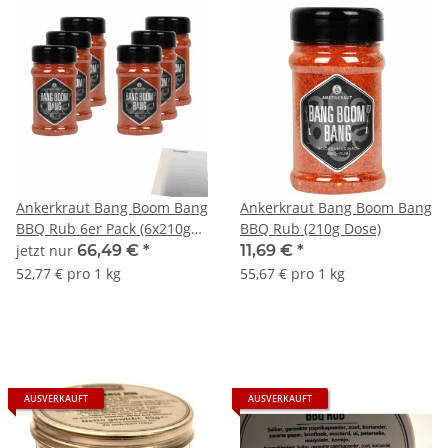
Ankerkraut Bang Boom Bang
Ankerkraut Bang Boom Bang
BBQ Rub 6er Pack (6x210g
BBQ Rub (210g Dose)
Dose) + usy Block
jetzt nur
66,49 €
*
11,69 €
*
52,77 € pro 1 kg
55,67 € pro 1 kg
AUSVERKAUFT
AUSVERKAUFT