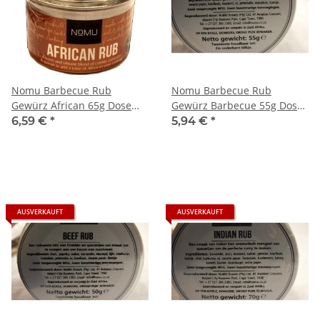
Nomu Barbecue Rub
Nomu Barbecue Rub
Gewürz African 65g Dose
Gewürz Barbecue 55g Dose
(Afrikanische Mischung)
(BBQ klassisch)
6,59 €
*
5,94 €
*
AUSVERKAUFT
AUSVERKAUFT