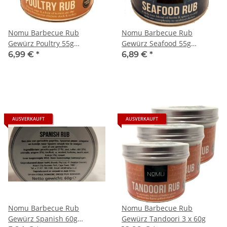
Nomu Barbecue Rub
Nomu Barbecue Rub
Gewürz Poultry 55g
Gewürz Seafood 55g
(Geflügel)
(Meeresfrüchte)
6,99 €
*
6,89 €
*
AUSVERKAUFT
AUSVERKAUFT
Nomu Barbecue Rub
Nomu Barbecue Rub
Gewürz Spanish 60g
Gewürz Tandoori 3 x 60g