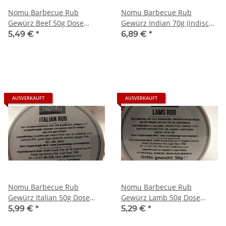
Nomu Barbecue Rub
Nomu Barbecue Rub
Gewürz Beef 50g Dose
Gewürz Indian 70g (indische
(Rind)
Mischung)
5,49 €
*
6,89 €
*
AUSVERKAUFT
AUSVERKAUFT
Nomu Barbecue Rub
Nomu Barbecue Rub
Gewürz Italian 50g Dose
Gewürz Lamb 50g Dose
(Italienische Mischung)
(Lamm)
5,99 €
*
5,29 €
*