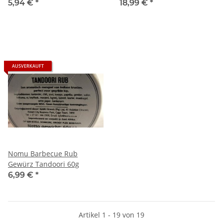
(spanische Mischung)
5,94 €
*
18,99 €
*
AUSVERKAUFT
Nomu Barbecue Rub
Gewürz Tandoori 60g
6,99 €
*
Artikel 1 - 19 von 19