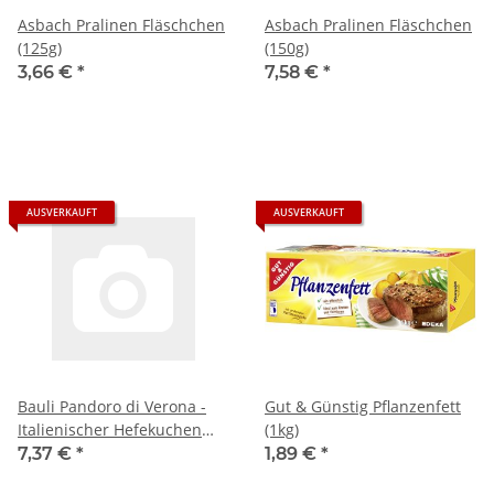
Asbach Pralinen Fläschchen
Asbach Pralinen Fläschchen
(125g)
(150g)
3,66 €
*
7,58 €
*
AUSVERKAUFT
AUSVERKAUFT
Bauli Pandoro di Verona -
Gut & Günstig Pflanzenfett
Italienischer Hefekuchen
(1kg)
(500g)
7,37 €
*
1,89 €
*