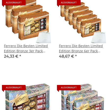
AUSVERKAUFT
AUSVERKAUFT
Ferrero Die Besten Limited
Ferrero Die Besten Limited
Edition Bronze 3er Pack
Edition Bronze 6er Pack
(3x269g Packung) + usy
(6x269g Packung) + usy
24,33 €
*
48,67 €
*
Block
Block
AUSVERKAUFT
AUSVERKAUFT