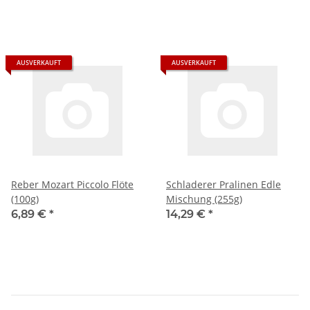
AUSVERKAUFT
AUSVERKAUFT
Reber Mozart Piccolo Flöte
Schladerer Pralinen Edle
(100g)
Mischung (255g)
6,89 €
*
14,29 €
*