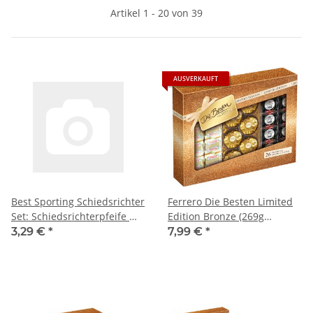
Artikel 1 - 20 von 39
AUSVERKAUFT
Best Sporting Schiedsrichter
Ferrero Die Besten Limited
Set: Schiedsrichterpfeife mit
Edition Bronze (269g
Band + gelbe Karte und rote
Packung)
3,29 €
*
7,99 €
*
Karte