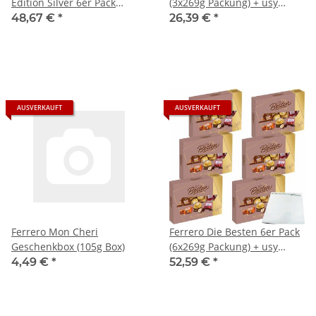
Edition Silver 6er Pack
(3x269g Packung) + usy
(6x269g Packung) + usy
Block
48,67 €
*
26,39 €
*
Block
AUSVERKAUFT
AUSVERKAUFT
Ferrero Mon Cheri
Ferrero Die Besten 6er Pack
Geschenkbox (105g Box)
(6x269g Packung) + usy
Block
4,49 €
*
52,59 €
*