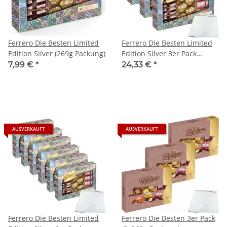
Ferrero Die Besten Limited
Ferrero Die Besten Limited
Edition Silver (269g Packung)
Edition Silver 3er Pack
(3x269g Packung) + usy
7,99 €
*
24,33 €
*
Block
AUSVERKAUFT
AUSVERKAUFT
Ferrero Die Besten Limited
Ferrero Die Besten 3er Pack