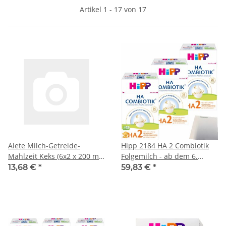
Artikel 1 - 17 von 17
Alete Milch-Getreide-
Hipp 2184 HA 2 Combiotik
Mahlzeit Keks (6x2 x 200 ml)
Folgemilch - ab dem 6.
VPE
Monat 3er Pack (3x600g
13,68 €
*
59,83 €
*
Packung) + usy Block