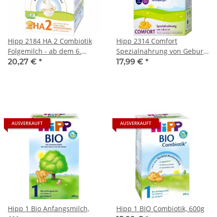
Hipp 2184 HA 2 Combiotik
Hipp 2314 Comfort
Folgemilch - ab dem 6.
Spezialnahrung von Geburt
Monat (600g Packung)
an (500g Packung)
20,27 €
*
17,99 €
*
AUSVERKAUFT
AUSVERKAUFT
Hipp 1 Bio Anfangsmilch,
Hipp 1 BIO Combiotik, 600g