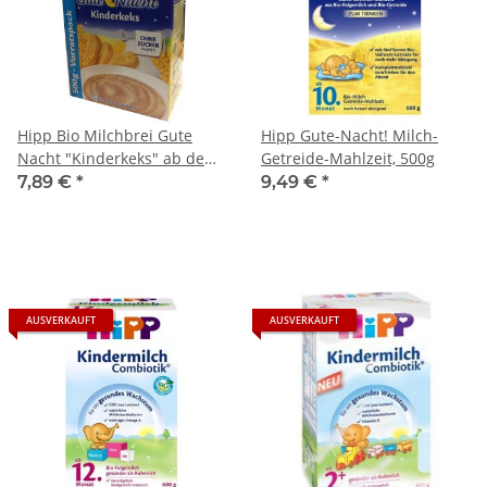
Hipp Bio Milchbrei Gute
Hipp Gute-Nacht! Milch-
Nacht "Kinderkeks" ab dem
Getreide-Mahlzeit, 500g
6. Monat (500g Packung)
7,89 €
*
9,49 €
*
AUSVERKAUFT
AUSVERKAUFT