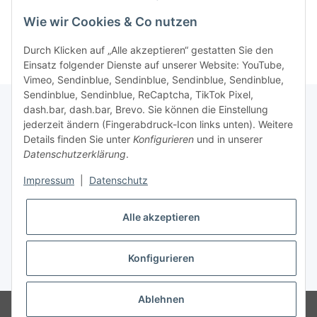
Wie wir Cookies & Co nutzen
Durch Klicken auf „Alle akzeptieren“ gestatten Sie den
Einsatz folgender Dienste auf unserer Website: YouTube,
Vimeo, Sendinblue, Sendinblue, Sendinblue, Sendinblue,
Sendinblue, Sendinblue, ReCaptcha, TikTok Pixel,
dash.bar, dash.bar, Brevo. Sie können die Einstellung
jederzeit ändern (Fingerabdruck-Icon links unten). Weitere
Informationen
Details finden Sie unter
Konfigurieren
und in unserer
Datenschutzerklärung
.
Gesetzliche Informationen
Impressum
|
Datenschutz
Alle akzeptieren
Konfigurieren
* Alle Preise inkl. gesetzlicher USt., zzgl.
Versand
Ablehnen
© brabanat EURL
Besucherzähler: 16880982
atundo - online e-food by