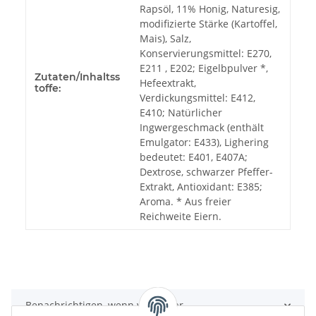
Rapsöl, 11% Honig, Naturesig,
modifizierte Stärke (Kartoffel,
Mais), Salz,
Konservierungsmittel: E270,
E211 , E202; Eigelbpulver *,
Zutaten/Inhaltss
Hefeextrakt,
toffe:
Verdickungsmittel: E412,
E410; Natürlicher
Ingwergeschmack (enthält
Emulgator: E433), Lighering
bedeutet: E401, E407A;
Dextrose, schwarzer Pfeffer-
Extrakt, Antioxidant: E385;
Aroma. * Aus freier
Reichweite Eiern.
Benachrichtigen, wenn verfügbar