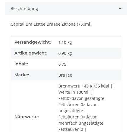
Beschreibung
Capital Bra Eistee BraTee Zitrone (750ml)
Versandgewicht:
1,10 kg
Artikelgewicht:
0,90
kg
Inhalt:
0,75 l
Marke:
BraTee
Brennwert: 148 KJ/35 kCal ||
Werte in 100ml: |
Fett:0>davon gesättigte
Fettsäuren:0>davon
ungesättigte
Nährwerte:
Fettsäuren:0>davon
mehrfach ungesättigte
Fettsäuren:0 |