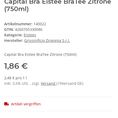
Capital Bra Eistee BraTee Zitrone
(750ml)
Artikelnummer:
140022
GTIN:
4260705330086
Kategorie:
Eistees
Hersteller:
Grissinificio Zingonia S.r.l.
Capital Bra Eistee BraTee Zitrone (750ml)
1,86 €
2,48 € pro 1 l
inkl. 5,5% USt. , zzgl.
Versand
(19Versand-DE)
Artikel vergriffen