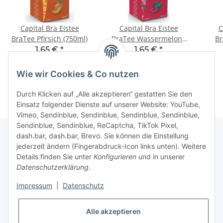
Capital Bra Eistee
Capital Bra Eistee
C
BraTee Pfirsich (750ml)
BraTee Wassermelone
Br
(750ml)
1,65 €
*
1,65 €
*
2,20 € pro 1 l
2,20 € pro 1 l
Wie wir Cookies & Co nutzen
Durch Klicken auf „Alle akzeptieren“ gestatten Sie den
Einsatz folgender Dienste auf unserer Website: YouTube,
Vimeo, Sendinblue, Sendinblue, Sendinblue, Sendinblue,
Sendinblue, Sendinblue, ReCaptcha, TikTok Pixel,
dash.bar, dash.bar, Brevo. Sie können die Einstellung
jederzeit ändern (Fingerabdruck-Icon links unten). Weitere
Informationen
Details finden Sie unter
Konfigurieren
und in unserer
Datenschutzerklärung
.
Gesetzliche Informationen
Impressum
|
Datenschutz
Alle akzeptieren