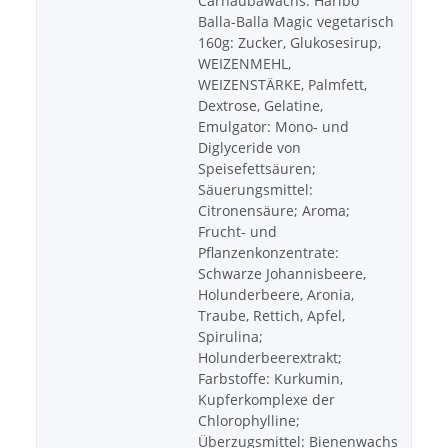
Carnaubawachs. Haribo
Balla-Balla Magic vegetarisch
160g: Zucker, Glukosesirup,
WEIZENMEHL,
WEIZENSTÄRKE, Palmfett,
Dextrose, Gelatine,
Emulgator: Mono- und
Diglyceride von
Speisefettsäuren;
Säuerungsmittel:
Citronensäure; Aroma;
Frucht- und
Pflanzenkonzentrate:
Schwarze Johannisbeere,
Holunderbeere, Aronia,
Traube, Rettich, Apfel,
Spirulina;
Holunderbeerextrakt;
Farbstoffe: Kurkumin,
Kupferkomplexe der
Chlorophylline;
Überzugsmittel: Bienenwachs