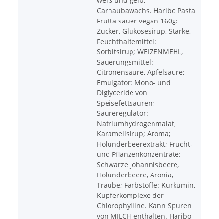
weiß und gelb,
Carnaubawachs. Haribo Pasta
Frutta sauer vegan 160g:
Zucker, Glukosesirup, Stärke,
Feuchthaltemittel:
Sorbitsirup; WEIZENMEHL,
Säuerungsmittel:
Citronensäure, Äpfelsäure;
Emulgator: Mono- und
Diglyceride von
Speisefettsäuren;
Säureregulator:
Natriumhydrogenmalat;
Karamellsirup; Aroma;
Holunderbeerextrakt; Frucht-
und Pflanzenkonzentrate:
Schwarze Johannisbeere,
Holunderbeere, Aronia,
Traube; Farbstoffe: Kurkumin,
Kupferkomplexe der
Chlorophylline. Kann Spuren
von MILCH enthalten. Haribo