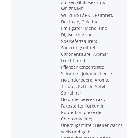
Zucker, Glukosesirup,
WEIZENMEHL,
WEIZENSTÄRKE, Palmfett,
Dextrose, Gelatine,
Emulgator: Mono- und
Diglyceride von
Speisefettsäuren;
Säuerungsmittel:
Citronensäure; Aroma;
Frucht- und
Pflanzenkonzentrate:
Schwarze Johannisbeere,
Holunderbeere, Aronia,
Traube, Rettich, Apfel,
Spirulina;
Holunderbeerextrakt;
Farbstoffe: Kurkumin,
Kupferkomplexe der
Chlorophylline;
Überzugsmittel: Bienenwachs
weiß und gelb,