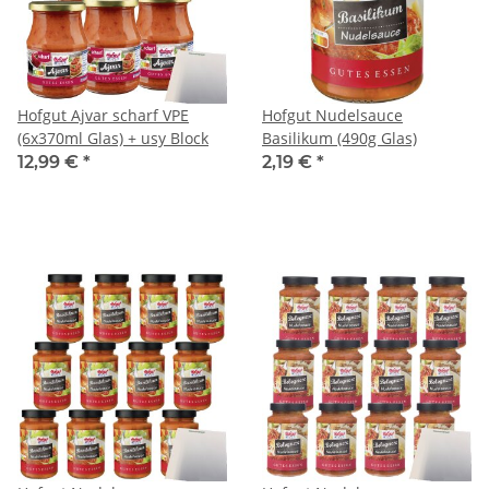
Hofgut Ajvar scharf VPE
Hofgut Nudelsauce
(6x370ml Glas) + usy Block
Basilikum (490g Glas)
12,99 €
*
2,19 €
*