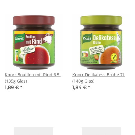
Knorr Bouillon mit Rind 6,5l
Knorr Delikatess Brühe 7L
(135g Glas)
(140g Glas)
1,89 €
*
1,84 €
*