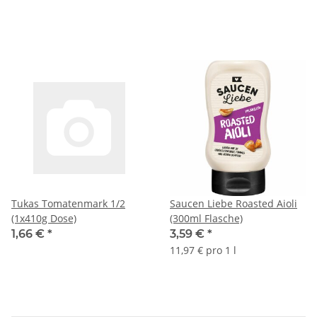
Tukas Tomatenmark 1/2
Saucen Liebe Roasted Aioli
(1x410g Dose)
(300ml Flasche)
1,66 €
*
3,59 €
*
11,97 € pro 1 l