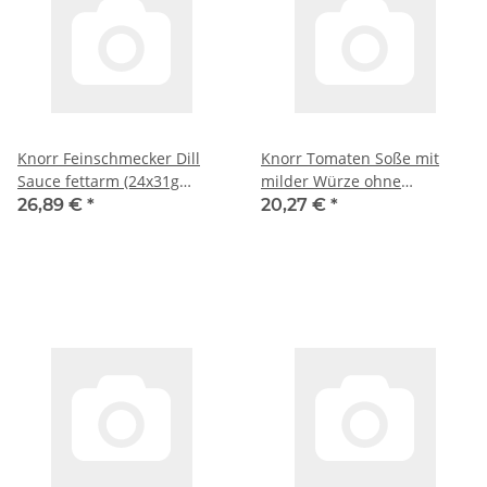
Knorr Feinschmecker Dill
Knorr Tomaten Soße mit
Sauce fettarm (24x31g
milder Würze ohne
Packung für je 0,25 l) VPE
geschmacksverstärkende
26,89 €
*
20,27 €
*
Zusatzstoffe 2er Pack à 76g
(2 x 250 ml) 18 Stück