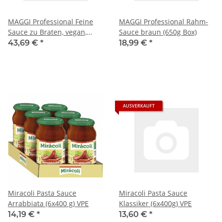
MAGGI Professional Feine
MAGGI Professional Rahm-
Sauce zu Braten, vegan,
Sauce braun (650g Box)
ergibt 32L (3kg Eimer)
43,69 €
*
18,99 €
*
AUSVERKAUFT
Miracoli Pasta Sauce
Miracoli Pasta Sauce
Arrabbiata (6x400 g) VPE
Klassiker (6x400g) VPE
14,19 €
*
13,60 €
*