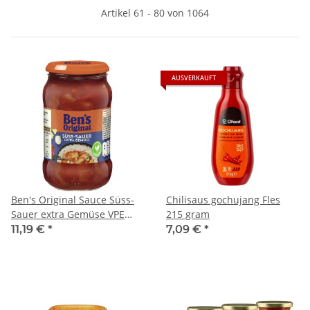
Artikel 61 - 80 von 1064
AUSVERKAUFT
Ben's Original Sauce Süss-
Chilisaus gochujang Fles
Sauer extra Gemüse VPE
215 gram
(6X400g Glas)
11,19 €
*
7,09 €
*