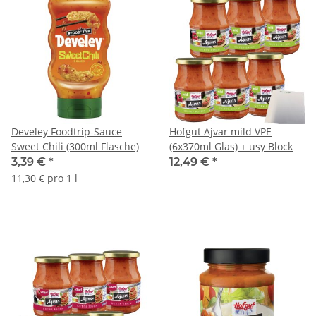
Develey Foodtrip-Sauce
Hofgut Ajvar mild VPE
Sweet Chili (300ml Flasche)
(6x370ml Glas) + usy Block
3,39 €
*
12,49 €
*
11,30 € pro 1 l