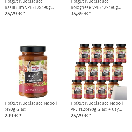
Hofgut Nudelsauce
Hofgut Nudelsauce
Basilikum VPE (12x490g
Bolognese VPE (12x480g
Glas) + usy Block
Glas) + usy Block
25,79 €
*
35,39 €
*
Hofgut Nudelsauce Napoli
Hofgut Nudelsauce Napoli
(490g Glas)
VPE (12x490g Glas) + usy
Block
2,19 €
*
25,79 €
*