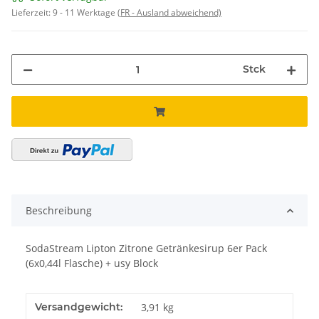
Lieferzeit:
9 - 11 Werktage
(FR - Ausland abweichend)
Stck
Beschreibung
SodaStream Lipton Zitrone Getränkesirup 6er Pack
(6x0,44l Flasche) + usy Block
Versandgewicht:
3,91 kg