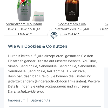
SodaStream Mountain
SodaStream Cola
S
Dew All Dew no sugar
Getränke-Sirup (0,44l
Oran
Getränke-Sirup 2er Pack
Flasche)
Pack
11,94 €
*
6,08 €
*
(2x0,44l Flasche) + usy
13,57 € pro 1 l
13,82 € pro 1 l
Block
Wie wir Cookies & Co nutzen
Durch Klicken auf „Alle akzeptieren“ gestatten Sie den
Einsatz folgender Dienste auf unserer Website: YouTube,
Vimeo, Sendinblue, Sendinblue, Sendinblue, Sendinblue,
Sendinblue, Sendinblue, ReCaptcha, TikTok Pixel,
dash.bar, dash.bar, Brevo. Sie können die Einstellung
jederzeit ändern (Fingerabdruck-Icon links unten). Weitere
Informationen
Details finden Sie unter
Konfigurieren
und in unserer
Datenschutzerklärung
.
Gesetzliche Informationen
Impressum
|
Datenschutz