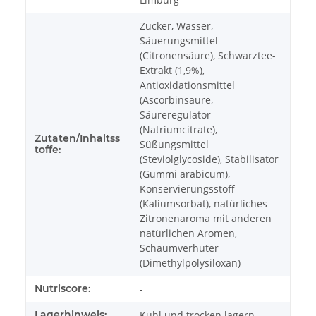
Zucker, Wasser,
Säuerungsmittel
(Citronensäure), Schwarztee-
Extrakt (1,9%),
Antioxidationsmittel
(Ascorbinsäure,
Säureregulator
(Natriumcitrate),
Zutaten/Inhaltss
Süßungsmittel
toffe:
(Steviolglycoside), Stabilisator
(Gummi arabicum),
Konservierungsstoff
(Kaliumsorbat), natürliches
Zitronenaroma mit anderen
natürlichen Aromen,
Schaumverhüter
(Dimethylpolysiloxan)
Nutriscore:
-
Lagerhinweis:
Kühl und trocken lagern.