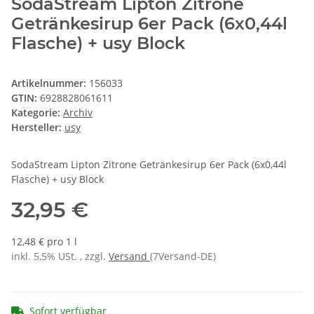
SodaStream Lipton Zitrone
Getränkesirup 6er Pack (6x0,44l
Flasche) + usy Block
Artikelnummer:
156033
GTIN:
6928828061611
Kategorie:
Archiv
Hersteller:
usy
SodaStream Lipton Zitrone Getränkesirup 6er Pack (6x0,44l
Flasche) + usy Block
32,95 €
12,48 € pro 1 l
inkl. 5,5% USt. , zzgl.
Versand
(7Versand-DE)
Sofort verfügbar