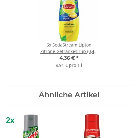
6x
SodaStream Lipton
Zitrone Getränkesirup (0,44l
Flasche)
4,36 €
*
9,91 € pro 1 l
Ähnliche Artikel