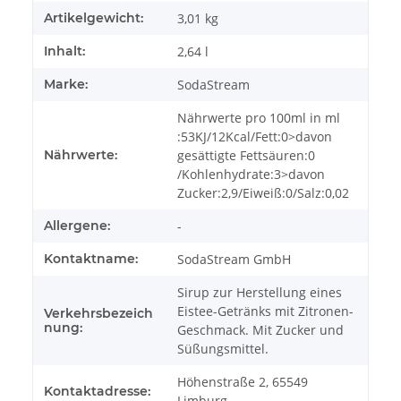
Artikelgewicht:
3,01
kg
Inhalt:
2,64 l
Marke:
SodaStream
Nährwerte pro 100ml in ml
:53KJ/12Kcal/Fett:0>davon
Nährwerte:
gesättigte Fettsäuren:0
/Kohlenhydrate:3>davon
Zucker:2,9/Eiweiß:0/Salz:0,02
Allergene:
-
Kontaktname:
SodaStream GmbH
Sirup zur Herstellung eines
Eistee-Getränks mit Zitronen-
Verkehrsbezeich
nung:
Geschmack. Mit Zucker und
Süßungsmittel.
Höhenstraße 2, 65549
Kontaktadresse:
Limburg