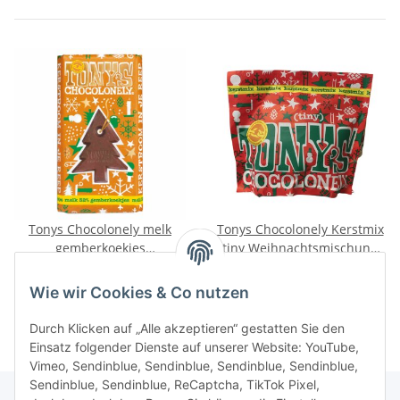
Tonys Chocolonely melk
Tonys Chocolonely Kerstmix
gemberkoekjes
tiny Weihnachtsmischung
Vollmilchschokolade (180g
(180g Beutel)
3,24 €
*
5,87 €
*
Tafel)
Wie wir Cookies & Co nutzen
Durch Klicken auf „Alle akzeptieren“ gestatten Sie den
Einsatz folgender Dienste auf unserer Website: YouTube,
Vimeo, Sendinblue, Sendinblue, Sendinblue, Sendinblue,
Sendinblue, Sendinblue, ReCaptcha, TikTok Pixel,